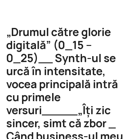
„Drumul către glorie
digitală” (0_15 –
0_25)__ Synth-ul se
urcă în intensitate,
vocea principală intră
cu primele
versuri_____„Îți zic
sincer, simt că zbor _
Când business-ul meu